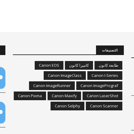
التصنيفات
طابعة كانون
كاميرا كانون
Canon EOS
Canon ImageClass
Canon I-Series
Canon ImageRunner
Canon ImagePrograf
Canon Pixma
Canon Maxify
Canon LaserShot
Canon Selphy
Canon Scanner