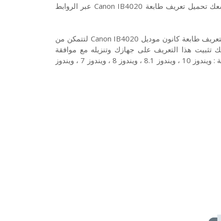
تحميل تعريف طابعة Canon IB4020 لويندوز 10 7 8 XP وفيستا، ويسعك تحميل تعريف طابعة Canon IB4020 عبر الروابط
تحميل تعريف طابعة Canon IB4020 من روابط تحميل سريع ومباشر لتعريف طابعة كانون موديل Canon IB4020 لتتمكن من
 تثبيت هذا التعريف على جهازك وتنزيله مع موافقة
التعريف لنظام التشغيل الداعم. وتتوافق الطابعة مع أنظمة التشغيل الآتية : ويندوز 10 ، ويندوز 8.1 ، ويندوز 8 ، ويندوز 7 ، ويندوز