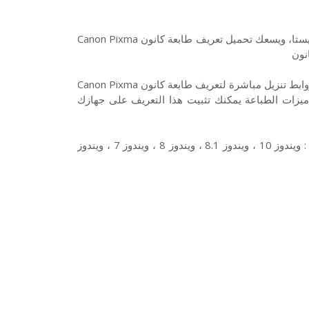
هذا تعريف طابعة كانون Canon Pixma TS3122 لويندوز 10 7 8 XP وفيستا، ويسعك تحميل تعريف طابعة كانون Canon Pixma
تحميل تعريفات طابعة كانون Canon Pixma TS3122 تعريف كامل من روابط تنزيل مباشرة لتعريف طابعة كانون Canon Pixma
ع ميزات الطباعة يمكنك تثبيت هذا التعريف على جهازك
وتتوافق طابعة كانون Canon Pixma TS3122 مع أنظمة التشغيل الآتية : ويندوز 10 ، ويندوز 8.1 ، ويندوز 8 ، ويندوز 7 ، ويندوز