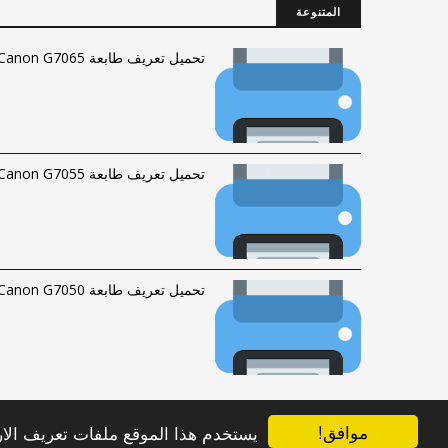
المتنوعة
تحميل تعريف طابعة Canon G7065
تحميل تعريف طابعة Canon G7055
تحميل تعريف طابعة Canon G7050
موافق!
يستخدم هذا الموقع ملفات تعريف الارتباط (Cookies) لضمان حصولك على أفضل تجر
الحقوق محفوظة © 2016-2023 |
فهرس الموقع
|
راسلنا
anonDriverAr