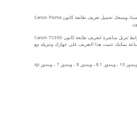
هذا تعريف طابعة كانون Canon Pixma TS300 لويندوز 10 7 8 XP وفيستا، ويسعك تحميل تعريف طابعة كانون Canon Pixma
تحميل تعريفات طابعة كانون Canon Pixma TS300 تعريف كامل من روابط تنزيل مباشرة لتعريف طابعة كانون Canon TS300
اعة يمكنك تثبيت هذا التعريف على جهازك وتنزيله مع
وتتوافق طابعة كانون Canon Pixma TS300 مع أنظمة التشغيل الآتية : ويندوز 10 ، ويندوز 8.1 ، ويندوز 8 ، ويندوز 7 ، ويندوز xp