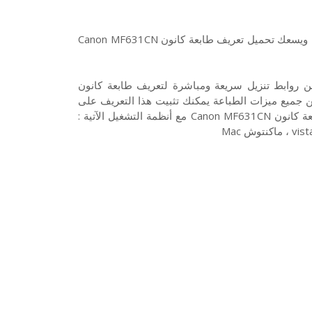
هذا تعريف طابعة كانون Canon MF631CN لويندوز 10 7 8 XP وفيستا، ويسعك تحميل تعريف طابعة كانون Canon MF631CN
Canon MF تعريف أصلي كامل من روابط تنزيل سريعة ومباشرة لتعريف طابعة كانون
ولتمكين جميع ميزات الطباعة يمكنك تثبيت هذا التعريف على
جهازك وتنزيله مع موافقة التعريف لنظام التشغيل الداعم. وتتوافق طابعة كانون Canon MF631CN مع أنظمة التشغيل الآتية :