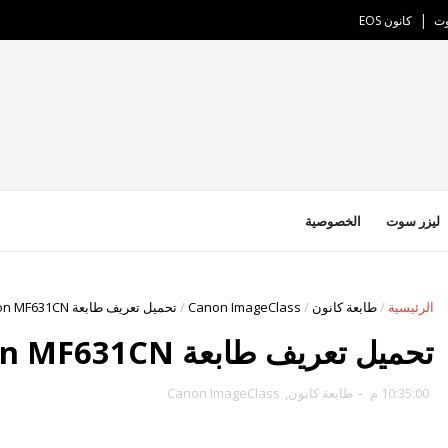
وت
كانون EOS
ليزر سوت
الخصوصية
الرئيسية
/
طابعة كانون
/
Canon ImageClass
/
تحميل تعريف طابعة Canon MF631CN
تحميل تعريف طابعة Canon MF631CN
10:35:00 م
-
طابعة كانون
,
Canon ImageClass