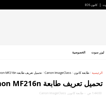
وت
كانون EOS
ليزر سوت
الخصوصية
الرئيسية
/
طابعة كانون
/
Canon ImageClass
/
تحميل تعريف طابعة Canon MF216n
تحميل تعريف طابعة Canon MF216n
1:44:00 ص
-
طابعة كانون
,
Canon ImageClass