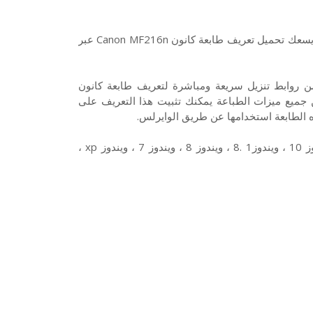
هذا تعريف طابعة كانون Canon MF216n لويندوز 10 7 8 XP وفيستا، ويسعك تحميل تعريف طابعة كانون Canon MF216n عبر
Canon طابعة ليزر مونوكروم من روابط تنزيل سريعة ومباشرة لتعريف طابعة كانون
لتمكين جميع ميزات الطباعة يمكنك تثبيت هذا التعريف على
ه الطابعة استخدامها عن طريق الوايرلس.
وتتوافق طابعة كانون Canon MF216n مع أنظمة التشغيل الآتية : ويندوز 10 ، ويندوز1 .8 ، ويندوز 8 ، ويندوز 7 ، ويندوز xp ،