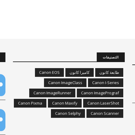
التصنيفات
طابعة كانون
كاميرا كانون
Canon EOS
Canon ImageClass
Canon I-Series
Canon ImageRunner
Canon ImagePrograf
Canon Pixma
Canon Maxify
Canon LaserShot
Canon Selphy
Canon Scanner