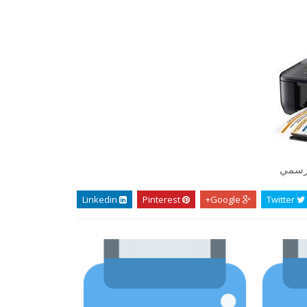
لرسمي
Linkedin
Pinterest
Google+
Twitter