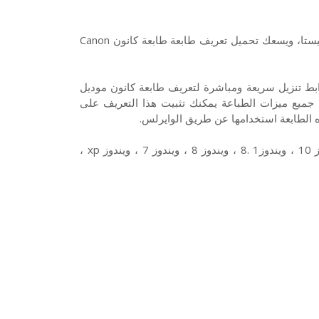
هذا تعريف طابعة كانون Canon Pixma mx374 لويندوز 10 7 8 XP وفيستا، ويسعك تحميل تعريف طابعة طابعة كانون Canon
C نوع ليزر مونوكروم من روابط تنزيل سريعة ومباشرة لتعريف طابعة كانون موديل
تمكين جميع ميزات الطباعة يمكنك تثبيت هذا التعريف على
ه الطابعة استخدامها عن طريق الوايرلس.
وتتوافق طابعة كانون Canon mx374 مع أنظمة التشغيل الآتية : ويندوز 10 ، ويندوز1 .8 ، ويندوز 8 ، ويندوز 7 ، ويندوز xp ،