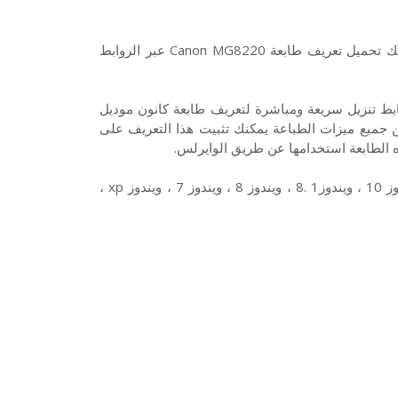
هذا تعريف طابعة Canon MG8220 لويندوز 10 7 8 XP وفيستا، ويسعك تحميل تعريف طابعة Canon MG8220 عبر الروابط
Can نوع ليزر بالألوان من روابط تنزيل سريعة ومباشرة لتعريف طابعة كانون موديل
لتمكين جميع ميزات الطباعة يمكنك تثبيت هذا التعريف على
ه الطابعة استخدامها عن طريق الوايرلس.
وتتوافق طابعة كانون Canon MG8220 مع أنظمة التشغيل الآتية : ويندوز 10 ، ويندوز1 .8 ، ويندوز 8 ، ويندوز 7 ، ويندوز xp ،