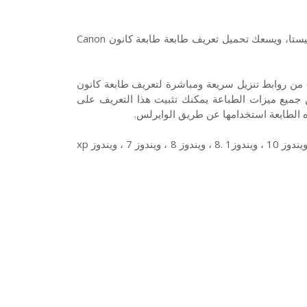
هذا تعريف طابعة كانون Canon Pixma iP3680 لويندوز 10 7 8 XP وفيستا، ويسعك تحميل تعريف طابعة طابعة كانون Canon
زيل تعريفات طابعة كانون Canon iP3680 نوع فوتو انك جيت (Color) من روابط تنزيل سريعة ومباشرة لتعريف طابعة كانون
لتمكين جميع ميزات الطباعة يمكنك تثبيت هذا التعريف على
ه الطابعة استخدامها عن طريق الوايرلس.
وتتوافق طابعة كانون Canon Pixma iP3680 مع أنظمة التشغيل الآتية : ويندوز 10 ، ويندوز1 .8 ، ويندوز 8 ، ويندوز 7 ، ويندوز xp