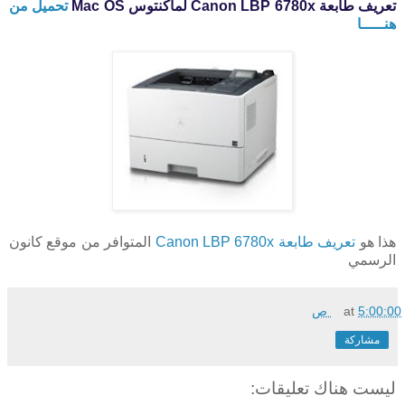
تعريف طابعة Canon LBP 6780x لماكنتوس Mac OS
تحميل من
هنـــــا
هذا هو
تعريف طابعة Canon LBP 6780x
المتوافر من موقع كانون
الرسمي
5:00:00 ص
at
مشاركة
ليست هناك تعليقات: