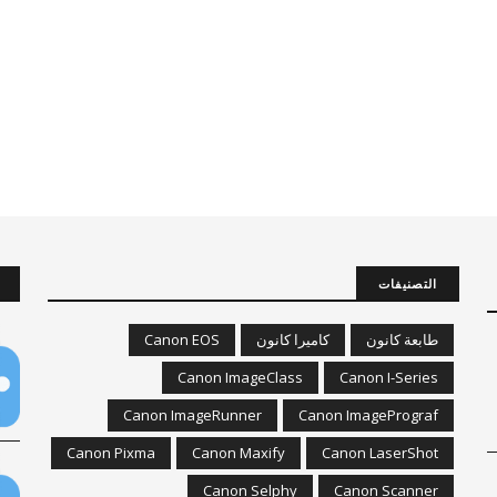
التصنيفات
طابعة كانون
كاميرا كانون
Canon EOS
Canon ImageClass
Canon I-Series
Canon ImageRunner
Canon ImagePrograf
Canon Pixma
Canon Maxify
Canon LaserShot
Canon Selphy
Canon Scanner