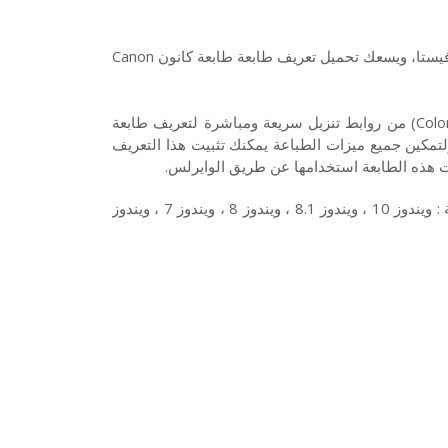
هذا تعريف طابعة كانون Canon Maxify MB2020 لويندوز 10 7 8 XP وفيستا، ويسعك تحميل تعريف طابعة طابعة كانون Canon
تنزيل تعريفات طابعة كانون Canon MB2020 نوع وايرلس انك جيت (Color) من روابط تنزيل سريعة ومباشرة لتعريف طابعة
كمل وجه ولتمكين جميع ميزات الطباعة يمكنك تثبيت هذا التعريف
ت هذه الطابعة استخدامها عن طريق الوايرلس.
وتتوافق طابعة كانون Canon Maxify MB2020 مع أنظمة التشغيل الآتية : ويندوز 10 ، ويندوز 8.1 ، ويندوز 8 ، ويندوز 7 ، ويندوز